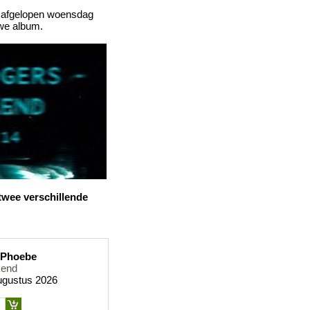
en afgelopen woensdag
uwe album.
twee verschillende
 Phoebe
kend
ugustus 2026