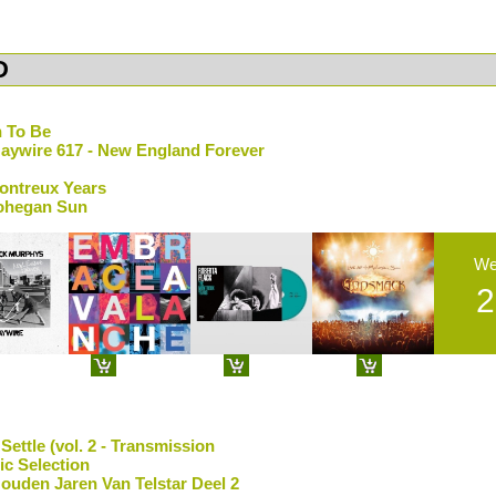
D
n To Be
aywire 617 - New England Forever
Montreux Years
ohegan Sun
We
2
Settle (vol. 2 - Transmission
c Selection
ouden Jaren Van Telstar Deel 2