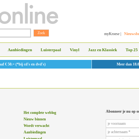
myKroese
|
Nieuwsbr
Aanbiedingen
Luisterpaal
Vinyl
Jazz en Klassiek
Top 25
 € 50.= (*bij cd's en dvd's)
Meer dan 18.
Abonneer je nu op o
Het complete weblog
Nieuw binnen
Wordt verwacht
Aanbiedingen
Luisterpaal