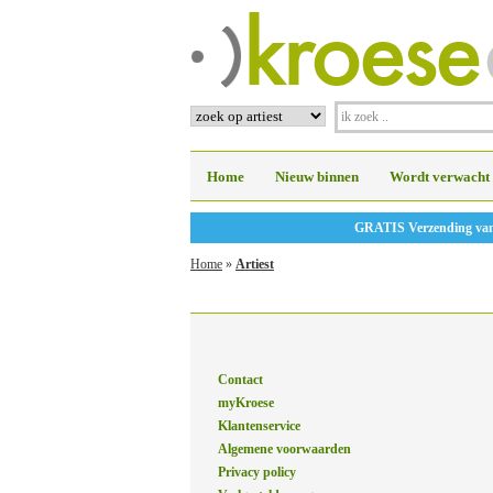
Home
Nieuw binnen
Wordt verwacht
GRATIS Verzending vanaf
Home
»
Artiest
Contact
myKroese
Klantenservice
Algemene voorwaarden
Privacy policy