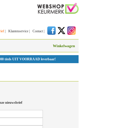
ief
|
Klantenservice
|
Contact
|
Winkelwagen
000 titels UIT VOORRAAD leverbaar!
nze nieuwsbrief