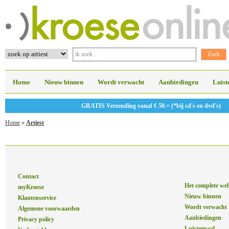
Home
Nieuw binnen
Wordt verwacht
Aanbiedingen
Luist
GRATIS Verzending vanaf € 50.= (*bij cd's en dvd's)
Home
»
Artiest
Contact
Het complete we
myKroese
Nieuw binnen
Klantenservice
Wordt verwacht
Algemene voorwaarden
Aanbiedingen
Privacy policy
Luisterpaal