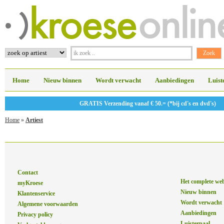
Home
Nieuw binnen
Wordt verwacht
Aanbiedingen
Luist
GRATIS Verzending vanaf € 50.= (*bij cd's en dvd's)
Home
»
Artiest
Contact
Het complete we
myKroese
Nieuw binnen
Klantenservice
Wordt verwacht
Algemene voorwaarden
Aanbiedingen
Privacy policy
Luisterpaal