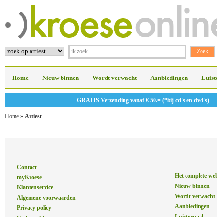
Home
Nieuw binnen
Wordt verwacht
Aanbiedingen
Luist
GRATIS Verzending vanaf € 50.= (*bij cd's en dvd's)
Home
»
Artiest
Contact
Het complete we
myKroese
Nieuw binnen
Klantenservice
Wordt verwacht
Algemene voorwaarden
Aanbiedingen
Privacy policy
Luisterpaal