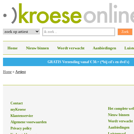
Home
Nieuw binnen
Wordt verwacht
Aanbiedingen
Luist
GRATIS Verzending vanaf € 50.= (*bij cd's en dvd's)
Home
»
Artiest
Contact
Het complete we
myKroese
Nieuw binnen
Klantenservice
Wordt verwacht
Algemene voorwaarden
Aanbiedingen
Privacy policy
Luisterpaal