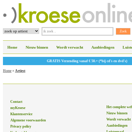
Home
Nieuw binnen
Wordt verwacht
Aanbiedingen
Luist
GRATIS Verzending vanaf € 50.= (*bij cd's en dvd's)
Home
»
Artiest
Contact
Het complete we
myKroese
Nieuw binnen
Klantenservice
Wordt verwacht
Algemene voorwaarden
Aanbiedingen
Privacy policy
Luisterpaal