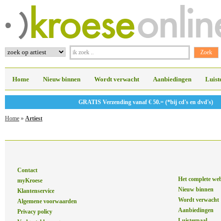
Home
Nieuw binnen
Wordt verwacht
Aanbiedingen
Luist
GRATIS Verzending vanaf € 50.= (*bij cd's en dvd's)
Home
»
Artiest
Contact
Het complete we
myKroese
Nieuw binnen
Klantenservice
Wordt verwacht
Algemene voorwaarden
Aanbiedingen
Privacy policy
Luisterpaal