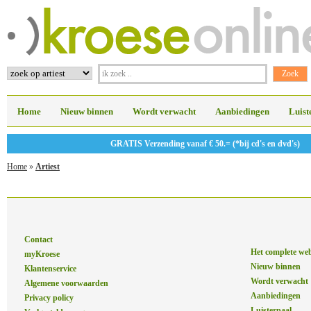
Home
Nieuw binnen
Wordt verwacht
Aanbiedingen
Luist
GRATIS Verzending vanaf € 50.= (*bij cd's en dvd's)
Home
»
Artiest
Contact
Het complete we
myKroese
Nieuw binnen
Klantenservice
Wordt verwacht
Algemene voorwaarden
Aanbiedingen
Privacy policy
Luisterpaal