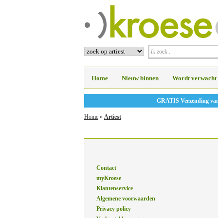
Home
Nieuw binnen
Wordt verwacht
GRATIS Verzending vanaf
Home
»
Artiest
Contact
myKroese
Klantenservice
Algemene voorwaarden
Privacy policy