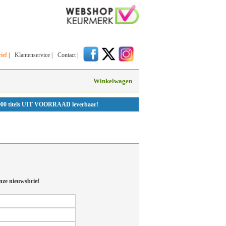
ief
|
Klantenservice
|
Contact
|
Winkelwagen
000 titels UIT VOORRAAD leverbaar!
nze nieuwsbrief