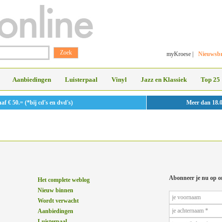
myKroese
|
Nieuwsbr
Aanbiedingen
Luisterpaal
Vinyl
Jazz en Klassiek
Top 25
 € 50.= (*bij cd's en dvd's)
Meer dan 18.
Abonneer je nu op o
Het complete weblog
Nieuw binnen
Wordt verwacht
Aanbiedingen
Luisterpaal