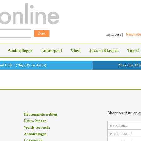
myKroese
|
Nieuwsbr
Aanbiedingen
Luisterpaal
Vinyl
Jazz en Klassiek
Top 25
 € 50.= (*bij cd's en dvd's)
Meer dan 18.
Abonneer je nu op o
Het complete weblog
Nieuw binnen
Wordt verwacht
Aanbiedingen
Luisterpaal