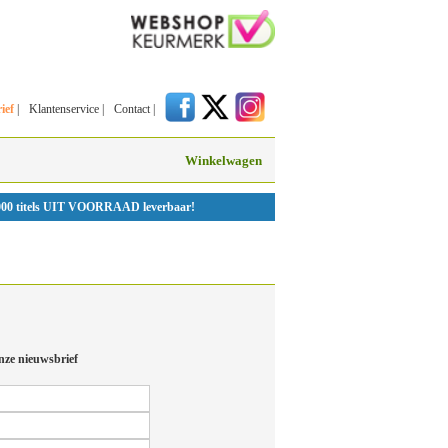
ief
|
Klantenservice
|
Contact
|
Winkelwagen
000 titels UIT VOORRAAD leverbaar!
nze nieuwsbrief