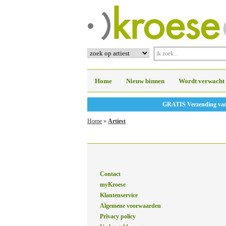
Home
Nieuw binnen
Wordt verwacht
GRATIS Verzending vanaf
Home
»
Artiest
Contact
myKroese
Klantenservice
Algemene voorwaarden
Privacy policy