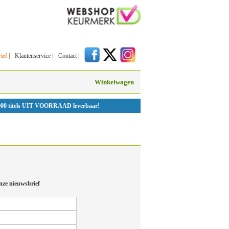
ief
|
Klantenservice
|
Contact
|
Winkelwagen
000 titels UIT VOORRAAD leverbaar!
nze nieuwsbrief