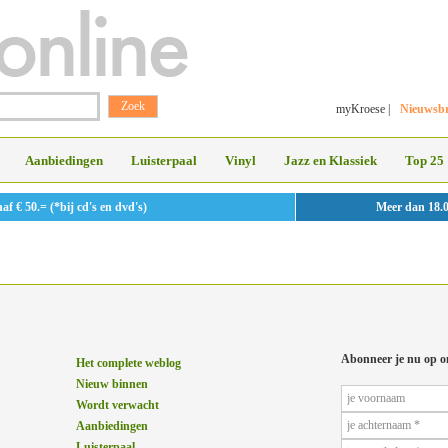
myKroese
|
Nieuwsbr
Aanbiedingen
Luisterpaal
Vinyl
Jazz en Klassiek
Top 25
 € 50.= (*bij cd's en dvd's)
Meer dan 18.
Abonneer je nu op o
Het complete weblog
Nieuw binnen
Wordt verwacht
Aanbiedingen
Luisterpaal