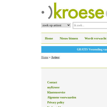
Home
Nieuw binnen
Wordt verwacht
GRATIS Verzending vanaf
Home
»
Artiest
Contact
myKroese
Klantenservice
Algemene voorwaarden
Privacy policy