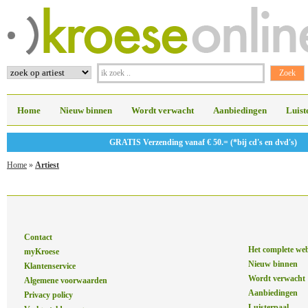
Home
Nieuw binnen
Wordt verwacht
Aanbiedingen
Luist
GRATIS Verzending vanaf € 50.= (*bij cd's en dvd's)
Home
»
Artiest
Contact
Het complete we
myKroese
Nieuw binnen
Klantenservice
Wordt verwacht
Algemene voorwaarden
Aanbiedingen
Privacy policy
Luisterpaal