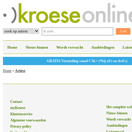
Home
Nieuw binnen
Wordt verwacht
Aanbiedingen
Luist
GRATIS Verzending vanaf € 50.= (*bij cd's en dvd's)
Home
»
Artiest
Contact
Het complete we
myKroese
Nieuw binnen
Klantenservice
Wordt verwacht
Algemene voorwaarden
Aanbiedingen
Privacy policy
Luisterpaal