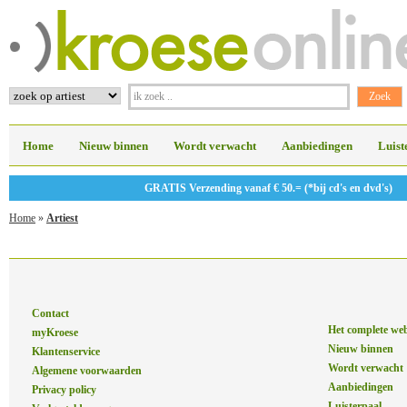
Home
Nieuw binnen
Wordt verwacht
Aanbiedingen
Luist
GRATIS Verzending vanaf € 50.= (*bij cd's en dvd's)
Home
»
Artiest
Contact
Het complete we
myKroese
Nieuw binnen
Klantenservice
Wordt verwacht
Algemene voorwaarden
Aanbiedingen
Privacy policy
Luisterpaal