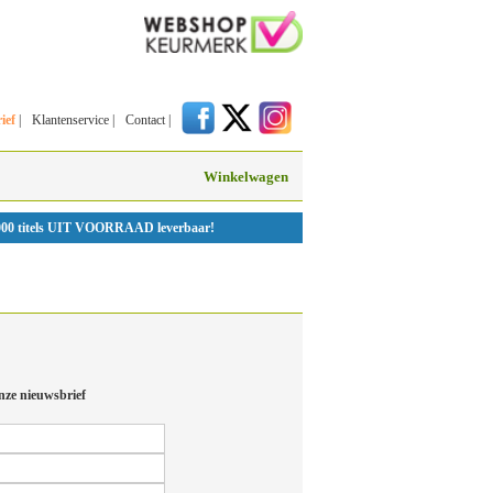
ief
|
Klantenservice
|
Contact
|
Winkelwagen
000 titels UIT VOORRAAD leverbaar!
nze nieuwsbrief