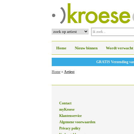
Home
Nieuw binnen
Wordt verwacht
GRATIS Verzending vanaf
Home
»
Artiest
Contact
myKroese
Klantenservice
Algemene voorwaarden
Privacy policy