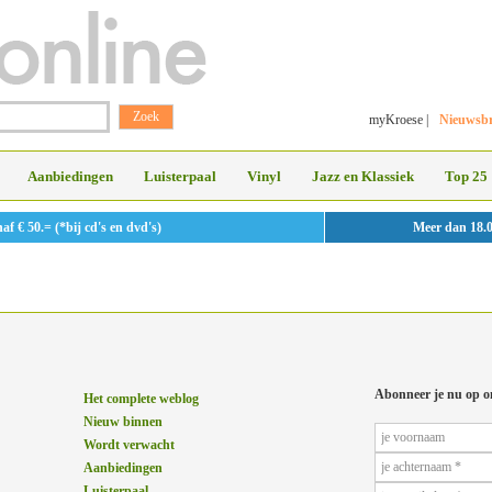
myKroese
|
Nieuwsbr
Aanbiedingen
Luisterpaal
Vinyl
Jazz en Klassiek
Top 25
 € 50.= (*bij cd's en dvd's)
Meer dan 18.
Abonneer je nu op o
Het complete weblog
Nieuw binnen
Wordt verwacht
Aanbiedingen
Luisterpaal