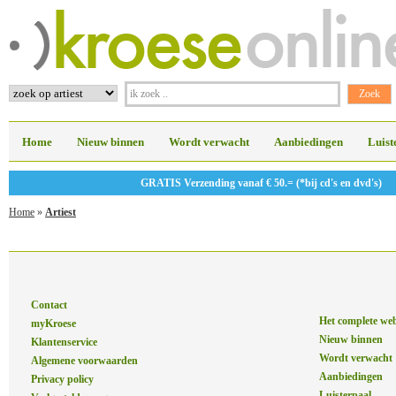
Home
Nieuw binnen
Wordt verwacht
Aanbiedingen
Luist
GRATIS Verzending vanaf € 50.= (*bij cd's en dvd's)
Home
»
Artiest
Contact
Het complete we
myKroese
Nieuw binnen
Klantenservice
Wordt verwacht
Algemene voorwaarden
Aanbiedingen
Privacy policy
Luisterpaal