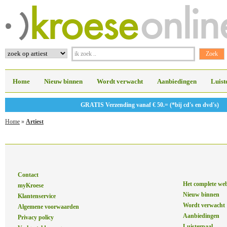
Home
Nieuw binnen
Wordt verwacht
Aanbiedingen
Luist
GRATIS Verzending vanaf € 50.= (*bij cd's en dvd's)
Home
»
Artiest
Contact
Het complete we
myKroese
Nieuw binnen
Klantenservice
Wordt verwacht
Algemene voorwaarden
Aanbiedingen
Privacy policy
Luisterpaal