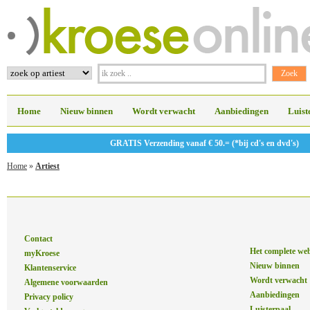
Home
Nieuw binnen
Wordt verwacht
Aanbiedingen
Luist
GRATIS Verzending vanaf € 50.= (*bij cd's en dvd's)
Home
»
Artiest
Contact
Het complete we
myKroese
Nieuw binnen
Klantenservice
Wordt verwacht
Algemene voorwaarden
Aanbiedingen
Privacy policy
Luisterpaal