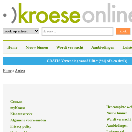
Home
Nieuw binnen
Wordt verwacht
Aanbiedingen
Luist
GRATIS Verzending vanaf € 50.= (*bij cd's en dvd's)
Home
»
Artiest
Contact
Het complete we
myKroese
Nieuw binnen
Klantenservice
Wordt verwacht
Algemene voorwaarden
Aanbiedingen
Privacy policy
Luisterpaal