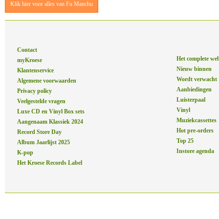
Klik hier voor alles van Fu Manchu
Contact
Het complete we
myKroese
Nieuw binnen
Klantenservice
Wordt verwacht
Algemene voorwaarden
Aanbiedingen
Privacy policy
Luisterpaal
Veelgestelde vragen
Vinyl
Luxe CD en Vinyl Box sets
Muziekcassettes
Aangenaam Klassiek 2024
Hot pre-orders
Record Store Day
Top 25
Album Jaarlijst 2025
Instore agenda
K-pop
Het Kroese Records Label