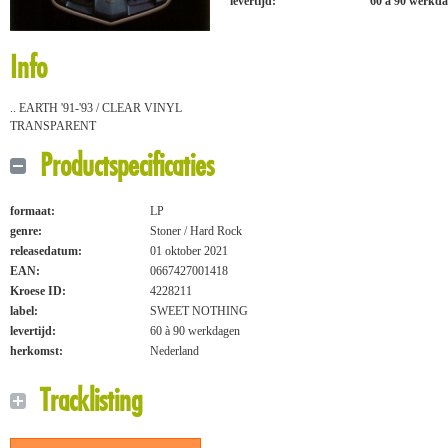
levertijd:
60 à 90 werkd
Info
.. EARTH '91-'93 / CLEAR VINYL
TRANSPARENT
Productspecificaties
formaat:
LP
genre:
Stoner / Hard Rock
releasedatum:
01 oktober 2021
EAN:
0667427001418
Kroese ID:
4228211
label:
SWEET NOTHING
levertijd:
60 à 90 werkdagen
herkomst:
Nederland
Tracklisting