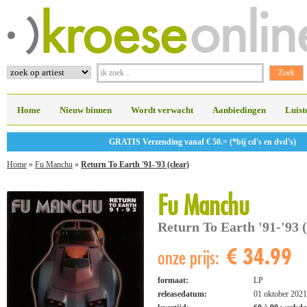
Home
Nieuw binnen
Wordt verwacht
Aanbiedingen
Luist
GRATIS Verzending vanaf € 50.= (*bij cd's en dvd's)
Home
»
Fu Manchu
»
Return To Earth '91-'93 (clear)
Fu Manchu
Return To Earth '91-'93 (
€ 34.99
onze prijs:
formaat:
LP
releasedatum:
01 oktober 2021