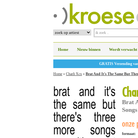
Home
Nieuw binnen
Wordt verwacht
GRATIS Verzending vanaf
Home
»
Charli Xcx
»
Brat And It's The Same But Ther
Char
Brat 
Songs 
onze p
formaat: