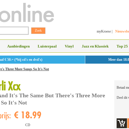
myKroese
|
Nieuwsbr
Aanbiedingen
Luisterpaal
Vinyl
Jazz en Klassiek
Top 25
 € 50.= (*bij cd's en dvd's)
Meer dan 18.
e's Three More Songs So It's Not
li Xcx
Betaal m
And It's The Same But There's Three More
Deel dit
So It's Not
€ 18.99
rijs:
CD