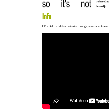
releaseda
levertijd:
Info
CD - Deluxe Edition met extra 3 songs, waaronder Guess fe