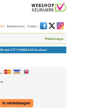
ief
|
Klantenservice
|
Contact
|
Winkelwagen
000 titels UIT VOORRAAD leverbaar!
et:
 via: