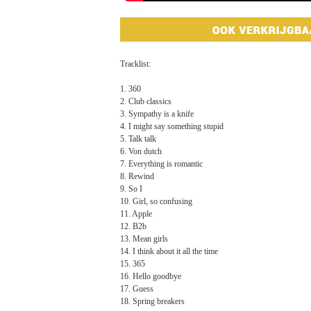
Tracklist:
1. 360
2. Club classics
3. Sympathy is a knife
4. I might say something stupid
5. Talk talk
6. Von dutch
7. Everything is romantic
8. Rewind
9. So I
10. Girl, so confusing
11. Apple
12. B2b
13. Mean girls
14. I think about it all the time
15. 365
16. Hello goodbye
17. Guess
18. Spring breakers