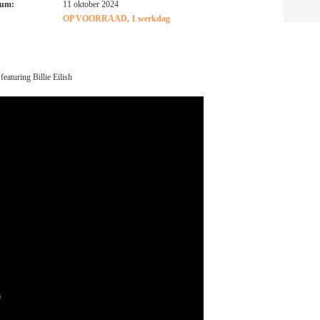
tum:
11 oktober 2024
OP VOORRAAD, 1 werkdag
aturing Billie Eilish