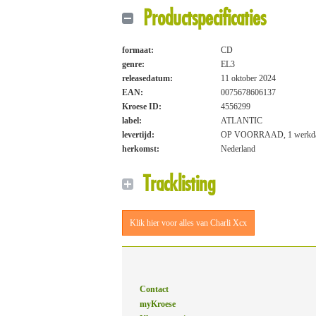
Productspecificaties
formaat:
CD
genre:
EL3
releasedatum:
11 oktober 2024
EAN:
0075678606137
Kroese ID:
4556299
label:
ATLANTIC
levertijd:
OP VOORRAAD, 1 werkd
herkomst:
Nederland
Tracklisting
Klik hier voor alles van Charli Xcx
Contact
myKroese