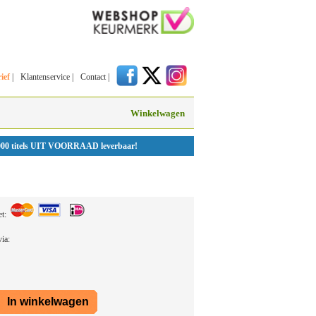
ief
|
Klantenservice
|
Contact
|
Winkelwagen
000 titels UIT VOORRAAD leverbaar!
et:
 via: