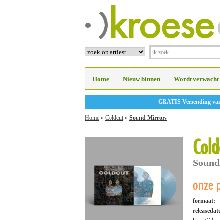
Home
Nieuw binnen
Wordt verwacht
GRATIS Verzending vanaf
Home
»
Coldcut
»
Sound Mirrors
Cold
Sound
onze p
formaat:
releaseda