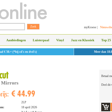
myKroese
|
Nieuwsbr
Aanbiedingen
Luisterpaal
Vinyl
Jazz en Klassiek
Top 25
 € 50.= (*bij cd's en dvd's)
Meer dan 18.
cut
Betaal m
 Mirrors
Deel dit
€ 44.99
rijs:
2LP
tum:
18 april 2026