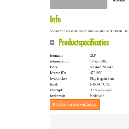
levertijd:
Info
Sound Mirrors is het vijfde studioalbum van Coldcut. Het
Productspecificaties
formaat:
2LP
releasedatum:
18 april 2026
EAN:
5054429208849
Kroese ID:
4701959
leverancier:
Play it again Sam
label:
NINJA TUNE
levertijd:
3 à 5 werkdagen
herkomst:
Nederland
Klik hier voor alles van Coldcut