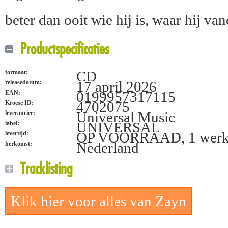
beter dan ooit wie hij is, waar hij va
Productspecificaties
CD
formaat:
17 april 2026
releasedatum:
0199957317115
EAN:
4702075
Kroese ID:
Universal Music
leverancier:
UNIVERSAL
label:
OP VOORRAAD, 1 werk
levertijd:
Nederland
herkomst:
Tracklisting
Klik hier voor alles van Zayn