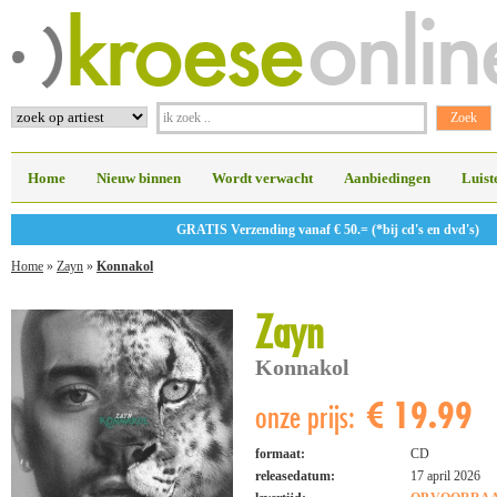
Home
Nieuw binnen
Wordt verwacht
Aanbiedingen
Luist
GRATIS Verzending vanaf € 50.= (*bij cd's en dvd's)
Home
»
Zayn
»
Konnakol
Zayn
Konnakol
€ 19.99
onze prijs:
formaat:
CD
releasedatum:
17 april 2026