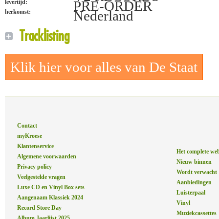
PRE-ORDER
levertijd:
Nederland
herkomst:
Tracklisting
Klik hier voor alles van De Staat
Contact
myKroese
Klantenservice
Het complete we
Algemene voorwaarden
Nieuw binnen
Privacy policy
Wordt verwacht
Veelgestelde vragen
Aanbiedingen
Luxe CD en Vinyl Box sets
Luisterpaal
Aangenaam Klassiek 2024
Vinyl
Record Store Day
Muziekcassettes
Album Jaarlijst 2025