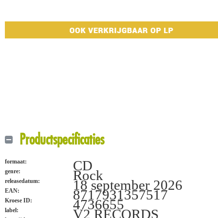
Productspecificaties
CD
formaat:
Rock
genre:
18 september 2026
releasedatum:
8717931357517
EAN:
4736655
Kroese ID:
V2 RECORDS
label: