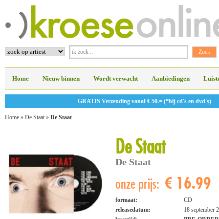
Home
Nieuw binnen
Wordt verwacht
Aanbiedingen
Luist
GRATIS Verzending vanaf € 50.= (*bij cd's en dvd's)
Home
»
De Staat
»
De Staat
De Staat
De Staat
€ 16.99
onze prijs:
formaat:
CD
releasedatum:
18 september 