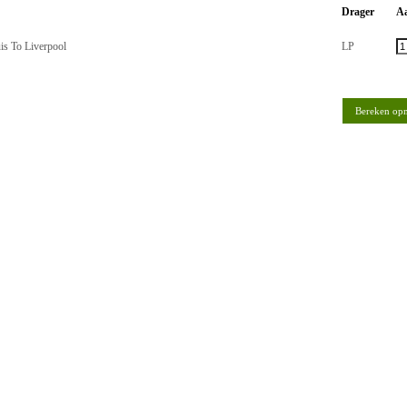
Drager
Aa
uis To Liverpool
LP