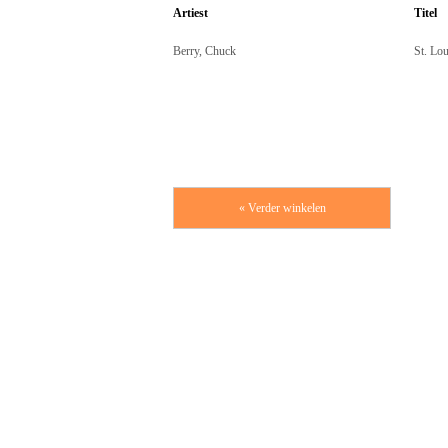
Artiest
Titel
Berry, Chuck
St. Lo
« Verder winkelen