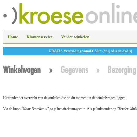
Home
Klantenservice
Verder winkelen
GRATIS Verzending vanaf € 50.= (*bij cd's en dvd's)
Winkelwagen
»
Gegevens
»
Bezorging
Hieronder het overzicht van de artikelen die op dit moment in de winkelwagen liggen.
Via de knop
"Naar Bestellen »"
ga je het afrekentraject in. Als je linksonder op
"Verder Wink