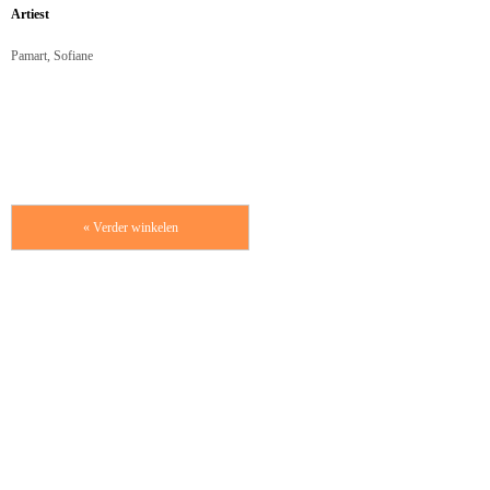
Artiest
Pamart, Sofiane
« Verder winkelen