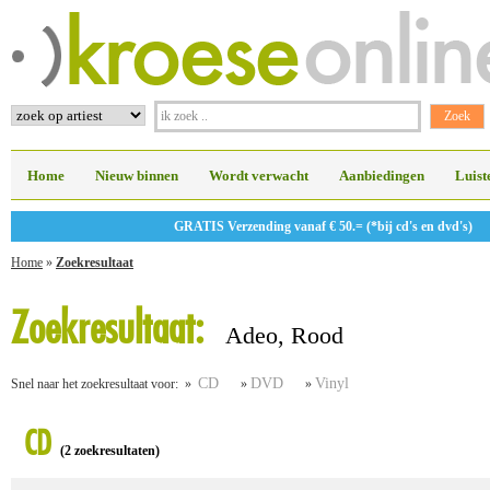
Home
Nieuw binnen
Wordt verwacht
Aanbiedingen
Luist
GRATIS Verzending vanaf € 50.= (*bij cd's en dvd's)
Home
»
Zoekresultaat
Zoekresultaat:
Adeo, Rood
CD
DVD
Vinyl
Snel naar het zoekresultaat voor: »
»
»
CD
(2 zoekresultaten)