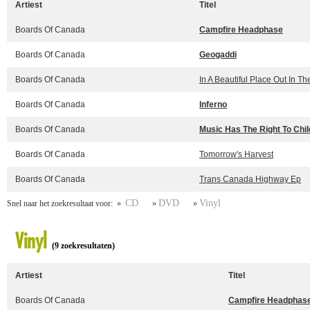
Artiest
Titel
Boards Of Canada
Campfire Headphase
Boards Of Canada
Geogaddi
Boards Of Canada
In A Beautiful Place Out In Th
Boards Of Canada
Inferno
Boards Of Canada
Music Has The Right To Chi
Boards Of Canada
Tomorrow's Harvest
Boards Of Canada
Trans Canada Highway Ep
CD
DVD
Vinyl
Snel naar het zoekresultaat voor: »
»
»
Vinyl
(9 zoekresultaten)
Artiest
Titel
Boards Of Canada
Campfire Headphas