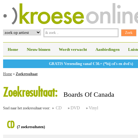
Home
Nieuw binnen
Wordt verwacht
Aanbiedingen
Luist
GRATIS Verzending vanaf € 50.= (*bij cd's en dvd's)
Home
»
Zoekresultaat
Zoekresultaat:
Boards Of Canada
CD
DVD
Vinyl
Snel naar het zoekresultaat voor: »
»
»
CD
(7 zoekresultaten)