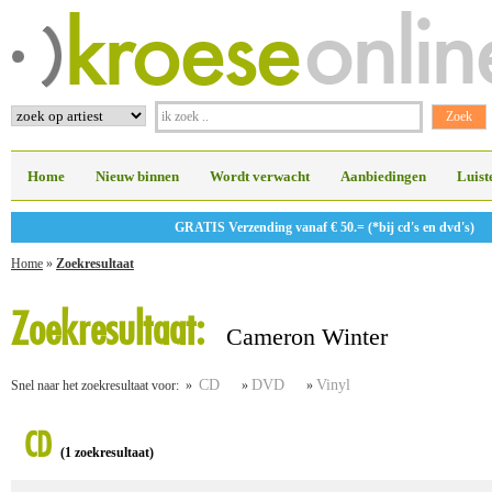
Home
Nieuw binnen
Wordt verwacht
Aanbiedingen
Luist
GRATIS Verzending vanaf € 50.= (*bij cd's en dvd's)
Home
»
Zoekresultaat
Zoekresultaat:
Cameron Winter
CD
DVD
Vinyl
Snel naar het zoekresultaat voor: »
»
»
CD
(1 zoekresultaat)