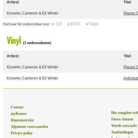
Artiest
Titel
Knowler, Cameron & Eli Winter
Places 
CD
DVD
Vinyl
Snel naar het zoekresultaat voor: »
»
»
Vinyl
(2 zoekresultaten)
Artiest
Titel
Knowler, Cameron & Eli Winter
Places 
Knowler, Cameron & Eli Winter
Anticipa
Contact
Het complete we
myKroese
Nieuw binnen
Klantenservice
Wordt verwacht
Algemene voorwaarden
Aanbiedingen
Privacy policy