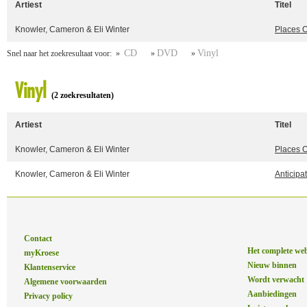
Artiest
Titel
Knowler, Cameron & Eli Winter
Places 
CD
DVD
Vinyl
Snel naar het zoekresultaat voor: »
»
»
Vinyl
(2 zoekresultaten)
Artiest
Titel
Knowler, Cameron & Eli Winter
Places 
Knowler, Cameron & Eli Winter
Anticipa
Contact
Het complete we
myKroese
Nieuw binnen
Klantenservice
Wordt verwacht
Algemene voorwaarden
Aanbiedingen
Privacy policy