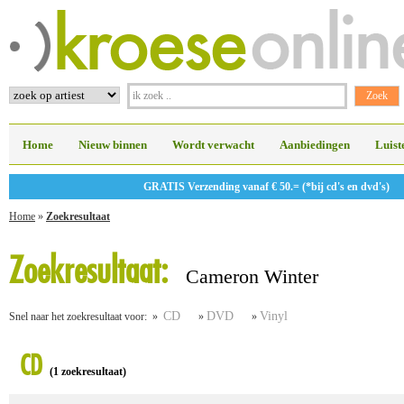
Home
Nieuw binnen
Wordt verwacht
Aanbiedingen
Luist
GRATIS Verzending vanaf € 50.= (*bij cd's en dvd's)
Home
»
Zoekresultaat
Zoekresultaat:
Cameron Winter
CD
DVD
Vinyl
Snel naar het zoekresultaat voor: »
»
»
CD
(1 zoekresultaat)