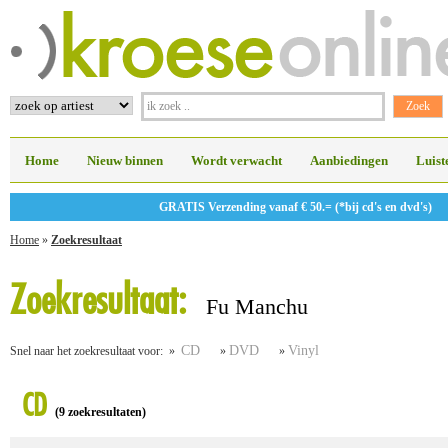
Home
Nieuw binnen
Wordt verwacht
Aanbiedingen
Luist
GRATIS Verzending vanaf € 50.= (*bij cd's en dvd's)
Home
»
Zoekresultaat
Zoekresultaat:
Fu Manchu
CD
DVD
Vinyl
Snel naar het zoekresultaat voor: »
»
»
CD
(9 zoekresultaten)