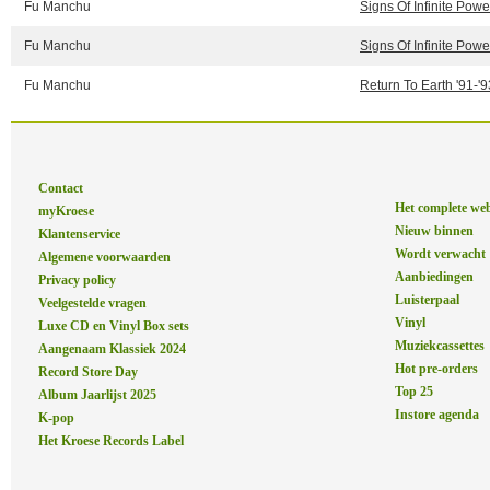
Fu Manchu
Signs Of Infinite Powe
Fu Manchu
Signs Of Infinite Powe
Fu Manchu
Return To Earth '91-'9
Contact
Het complete we
myKroese
Nieuw binnen
Klantenservice
Wordt verwacht
Algemene voorwaarden
Aanbiedingen
Privacy policy
Luisterpaal
Veelgestelde vragen
Vinyl
Luxe CD en Vinyl Box sets
Muziekcassettes
Aangenaam Klassiek 2024
Hot pre-orders
Record Store Day
Top 25
Album Jaarlijst 2025
Instore agenda
K-pop
Het Kroese Records Label