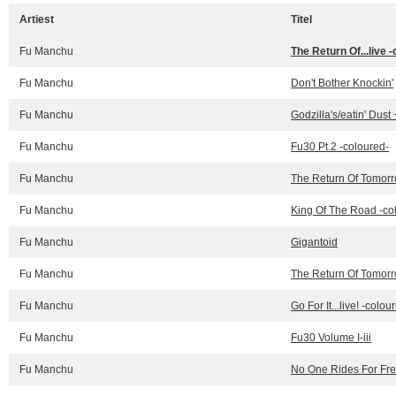
Artiest
Titel
Fu Manchu
The Return Of...live 
Fu Manchu
Don't Bother Knockin'
Fu Manchu
Godzilla's/eatin' Dust
Fu Manchu
Fu30 Pt.2 -coloured-
Fu Manchu
The Return Of Tomorr
Fu Manchu
King Of The Road -co
Fu Manchu
Gigantoid
Fu Manchu
The Return Of Tomorr
Fu Manchu
Go For It...live! -colou
Fu Manchu
Fu30 Volume I-iii
Fu Manchu
No One Rides For Fre