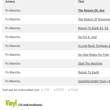
Artiest
Titel
Fu Manchu
The Return Of...live
Fu Manchu
The Return Of Tomorro
Fu Manchu
Return To Earth 91- 93
Fu Manchu
Go For It...live!
Fu Manchu
A Look Back: Dogtown 
Fu Manchu
No One Rides For Free
Fu Manchu
Start The Machine
Fu Manchu
Return To Earth
Fu Manchu
Godzilla's/eatin' Dust +4
CD
DVD
Vinyl
Snel naar het zoekresultaat voor: »
»
»
Vinyl
(14 zoekresultaten)