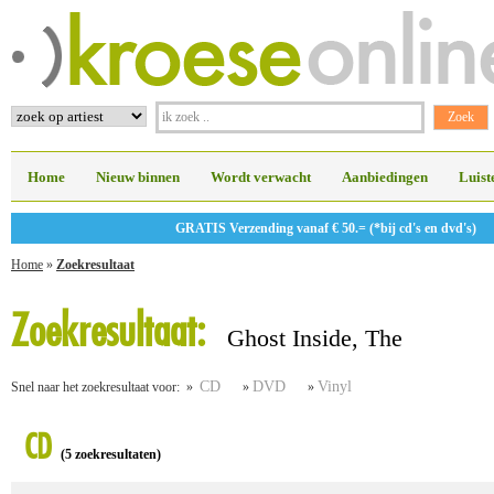
Home
Nieuw binnen
Wordt verwacht
Aanbiedingen
Luist
GRATIS Verzending vanaf € 50.= (*bij cd's en dvd's)
Home
»
Zoekresultaat
Zoekresultaat:
Ghost Inside, The
CD
DVD
Vinyl
Snel naar het zoekresultaat voor: »
»
»
CD
(5 zoekresultaten)