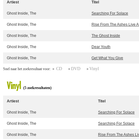
Artiest
Titel
Ghost Inside, The
Searching For Solace
Ghost Inside, The
Rise From The Ashes Live A
Ghost Inside, The
The Ghost Inside
Ghost Inside, The
Dear Youth
Ghost Inside, The
Get What You Give
CD
DVD
Vinyl
Snel naar het zoekresultaat voor: »
»
»
Vinyl
(5 zoekresultaten)
Artiest
Titel
Ghost Inside, The
Searching For Solace
Ghost Inside, The
Searching For Solace
Ghost Inside, The
Rise From The Ashes Li