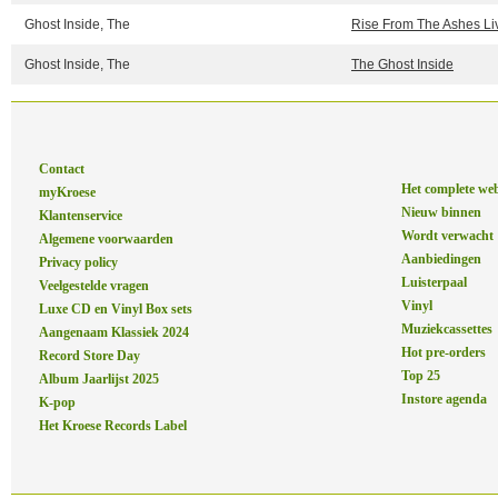
Ghost Inside, The
Rise From The Ashes Li
Ghost Inside, The
The Ghost Inside
Contact
Het complete we
myKroese
Nieuw binnen
Klantenservice
Wordt verwacht
Algemene voorwaarden
Aanbiedingen
Privacy policy
Luisterpaal
Veelgestelde vragen
Vinyl
Luxe CD en Vinyl Box sets
Muziekcassettes
Aangenaam Klassiek 2024
Hot pre-orders
Record Store Day
Top 25
Album Jaarlijst 2025
Instore agenda
K-pop
Het Kroese Records Label