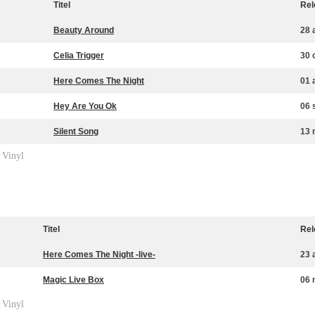
Titel
Rel
Beauty Around
28 
Celia Trigger
30 
Here Comes The Night
01 
Hey Are You Ok
06 
Silent Song
13 
Vinyl
»
Titel
Rel
Here Comes The Night -live-
23 
Magic Live Box
06 
Vinyl
»