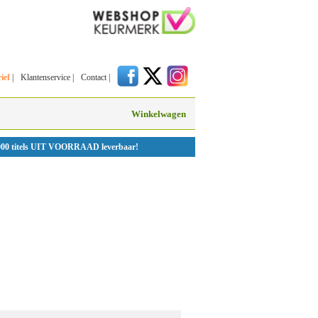
ief
|
Klantenservice
|
Contact
|
Winkelwagen
000 titels UIT VOORRAAD leverbaar!