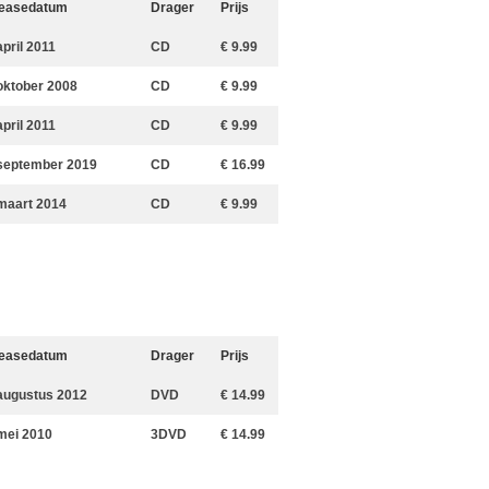
easedatum
Drager
Prijs
april 2011
CD
€ 9.99
oktober 2008
CD
€ 9.99
april 2011
CD
€ 9.99
september 2019
CD
€ 16.99
maart 2014
CD
€ 9.99
easedatum
Drager
Prijs
augustus 2012
DVD
€ 14.99
mei 2010
3DVD
€ 14.99