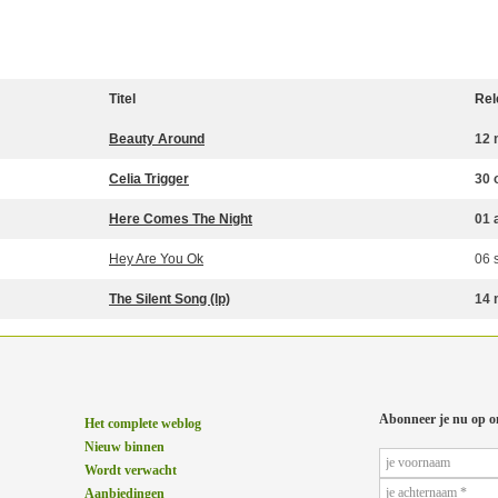
Titel
Rel
Beauty Around
12 
Celia Trigger
30 
Here Comes The Night
01 
Hey Are You Ok
06 
The Silent Song (lp)
14 
Abonneer je nu op o
Het complete weblog
Nieuw binnen
Wordt verwacht
Aanbiedingen