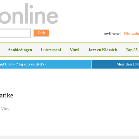
myKroese
|
Nieuwsbr
Aanbiedingen
Luisterpaal
Vinyl
Jazz en Klassiek
Top 25
 € 50.= (*bij cd's en dvd's)
Meer dan 18.
arike
Vinyl
»