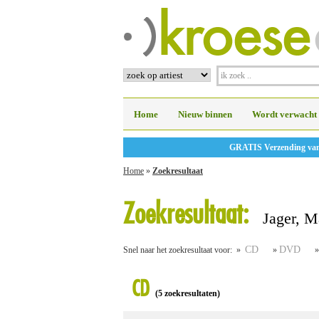
Home
Nieuw binnen
Wordt verwacht
GRATIS Verzending vanaf
Home
»
Zoekresultaat
Zoekresultaat:
Jager, M
CD
DVD
Snel naar het zoekresultaat voor: »
»
CD
(5 zoekresultaten)