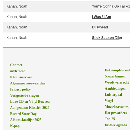
Kahan, Noah
You're Gonna Go Far -c
Kahan, Noah
I Was / I Am
Kahan, Noah
Busyhead
Kahan, Noah
Stick Season (2lp)
Contact
Het complete we
myKroese
Nieuw binnen
Klantenservice
Wordt verwacht
Algemene voorwaarden
Aanbiedingen
Privacy policy
Luisterpaal
Veelgestelde vragen
Vinyl
Luxe CD en Vinyl Box sets
Muziekcassettes
Aangenaam Klassiek 2024
Hot pre-orders
Record Store Day
Top 25
Album Jaarlijst 2025
Instore agenda
K-pop