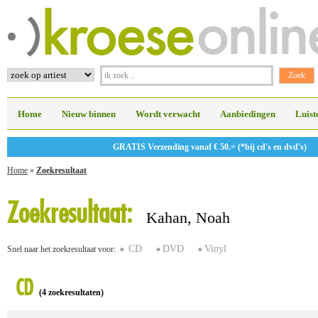
Home
Nieuw binnen
Wordt verwacht
Aanbiedingen
Luist
GRATIS Verzending vanaf € 50.= (*bij cd's en dvd's)
Home
»
Zoekresultaat
Zoekresultaat:
Kahan, Noah
CD
DVD
Vinyl
Snel naar het zoekresultaat voor: »
»
»
CD
(4 zoekresultaten)