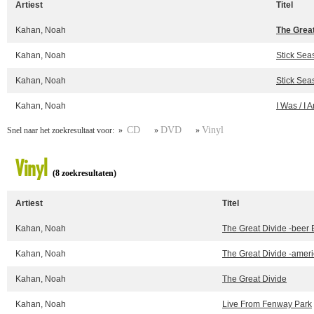
Artiest
Titel
Kahan, Noah
The Great
Kahan, Noah
Stick Sea
Kahan, Noah
Stick Sea
Kahan, Noah
I Was / I 
CD
DVD
Vinyl
Snel naar het zoekresultaat voor: »
»
»
Vinyl
(8 zoekresultaten)
Artiest
Titel
Kahan, Noah
The Great Divide -beer 
Kahan, Noah
The Great Divide -ameri
Kahan, Noah
The Great Divide
Kahan, Noah
Live From Fenway Park