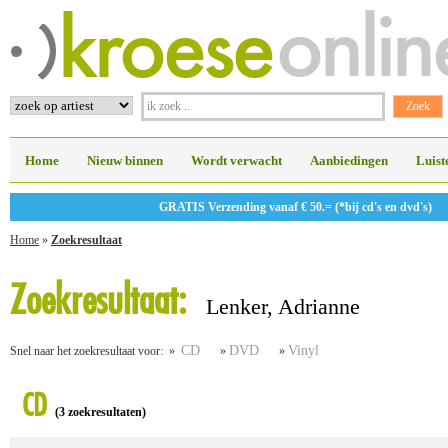
Home
Nieuw binnen
Wordt verwacht
Aanbiedingen
Luist
GRATIS Verzending vanaf € 50.= (*bij cd's en dvd's)
Home
»
Zoekresultaat
Zoekresultaat:
Lenker, Adrianne
CD
DVD
Vinyl
Snel naar het zoekresultaat voor: »
»
»
CD
(3 zoekresultaten)