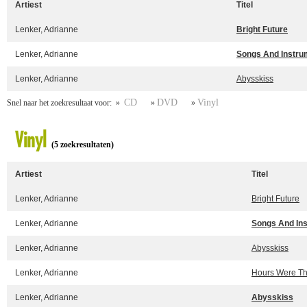
Artiest
Titel
Lenker, Adrianne
Bright Future
Lenker, Adrianne
Songs And Instru
Lenker, Adrianne
Abysskiss
CD
DVD
Vinyl
Snel naar het zoekresultaat voor: »
»
»
Vinyl
(5 zoekresultaten)
Artiest
Titel
Lenker, Adrianne
Bright Future
Lenker, Adrianne
Songs And In
Lenker, Adrianne
Abysskiss
Lenker, Adrianne
Hours Were Th
Lenker, Adrianne
Abysskiss