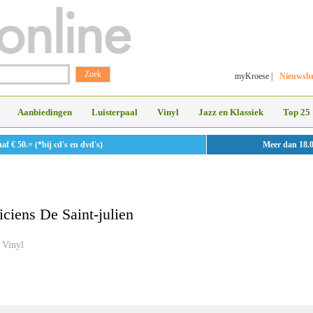
myKroese
|
Nieuwsbr
Aanbiedingen
Luisterpaal
Vinyl
Jazz en Klassiek
Top 25
 € 50.= (*bij cd's en dvd's)
Meer dan 18.
ciens De Saint-julien
Vinyl
»