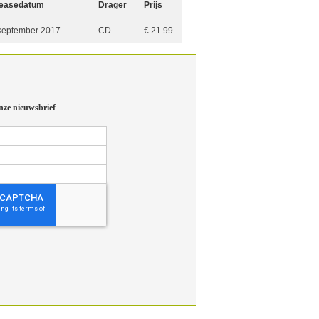
easedatum
Drager
Prijs
september 2017
CD
€ 21.99
nze nieuwsbrief