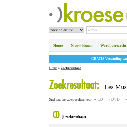
Home
Nieuw binnen
Wordt verwacht
GRATIS Verzending vanaf
Home
»
Zoekresultaat
Zoekresultaat:
Les Musi
CD
DVD
Snel naar het zoekresultaat voor: »
»
CD
(1 zoekresultaat)