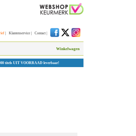
ief
|
Klantenservice
|
Contact
|
Winkelwagen
000 titels UIT VOORRAAD leverbaar!