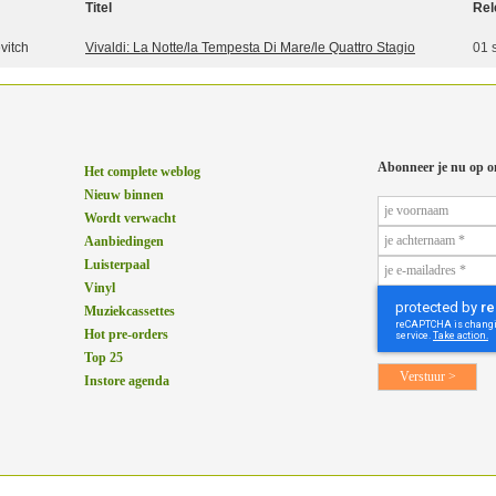
Titel
Rel
vitch
Vivaldi: La Notte/la Tempesta Di Mare/le Quattro Stagio
01 
Abonneer je nu op o
Het complete weblog
Nieuw binnen
Wordt verwacht
Aanbiedingen
Luisterpaal
Vinyl
Muziekcassettes
Hot pre-orders
Top 25
Instore agenda