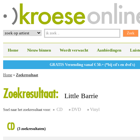
Home
Nieuw binnen
Wordt verwacht
Aanbiedingen
Luist
GRATIS Verzending vanaf € 50.= (*bij cd's en dvd's)
Home
»
Zoekresultaat
Zoekresultaat:
Little Barrie
CD
DVD
Vinyl
Snel naar het zoekresultaat voor: »
»
»
CD
(3 zoekresultaten)