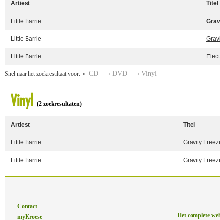
Artiest
Titel
Little Barrie
Grav
Little Barrie
Grav
Little Barrie
Elect
CD
DVD
Vinyl
Snel naar het zoekresultaat voor: »
»
»
Vinyl
(2 zoekresultaten)
Artiest
Titel
Little Barrie
Gravity Freez
Little Barrie
Gravity Freez
Contact
Het complete we
myKroese