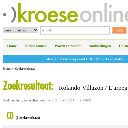
Home
Nieuw binnen
Wordt verwacht
Aanbiedingen
Luist
GRATIS Verzending vanaf € 50.= (*bij cd's en dvd's)
Home
»
Zoekresultaat
Zoekresultaat:
Rolando Villazon / L'arpeg
CD
DVD
Vinyl
Snel naar het zoekresultaat voor: »
»
»
CD
(1 zoekresultaat)