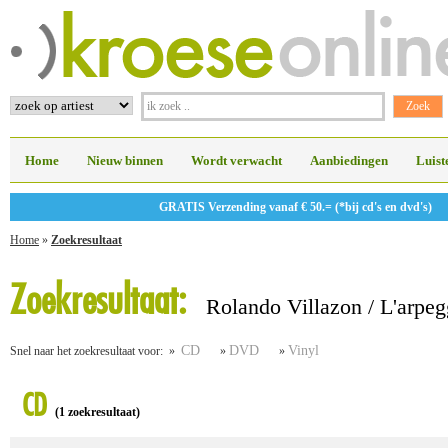
Home
Nieuw binnen
Wordt verwacht
Aanbiedingen
Luist
GRATIS Verzending vanaf € 50.= (*bij cd's en dvd's)
Home
»
Zoekresultaat
Zoekresultaat:
Rolando Villazon / L'arpeg
CD
DVD
Vinyl
Snel naar het zoekresultaat voor: »
»
»
CD
(1 zoekresultaat)