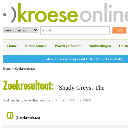
Home
Nieuw binnen
Wordt verwacht
Aanbiedingen
Luist
GRATIS Verzending vanaf € 50.= (*bij cd's en dvd's)
Home
»
Zoekresultaat
Zoekresultaat:
Shady Greys, The
CD
DVD
Vinyl
Snel naar het zoekresultaat voor: »
»
»
CD
(1 zoekresultaat)