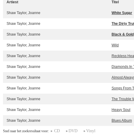
Artiest
Titel
Shaw Taylor, Joanne
White Sugar
Shaw Taylor, Joanne
The Dirty Tru
Shaw Taylor, Joanne
Black & Gold
Shaw Taylor, Joanne
Wild
Shaw Taylor, Joanne
Reckless Hea
Shaw Taylor, Joanne
Diamonds In T
Shaw Taylor, Joanne
Almost Alway
Shaw Taylor, Joanne
Songs From 
Shaw Taylor, Joanne
The Trouble 
Shaw Taylor, Joanne
Heavy Soul
Shaw Taylor, Joanne
Blues Album
CD
DVD
Vinyl
Snel naar het zoekresultaat voor: »
»
»