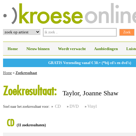
Home
Nieuw binnen
Wordt verwacht
Aanbiedingen
Luist
GRATIS Verzending vanaf € 50.= (*bij cd's en dvd's)
Home
»
Zoekresultaat
Zoekresultaat:
Taylor, Joanne Shaw
CD
DVD
Vinyl
Snel naar het zoekresultaat voor: »
»
»
CD
(11 zoekresultaten)