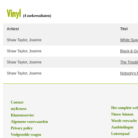
Vinyl
(4 zoekresultaten)
Artiest
Titel
Shaw Taylor, Joanne
White Sug
Shaw Taylor, Joanne
Black & G
Shaw Taylor, Joanne
The Troub
Shaw Taylor, Joanne
Nobody's 
Contact
Het complete we
myKroese
Nieuw binnen
Klantenservice
Wordt verwacht
Algemene voorwaarden
Aanbiedingen
Privacy policy
Luisterpaal
Veelgestelde vragen