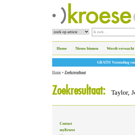
Home
Nieuw binnen
Wordt verwacht
GRATIS Verzending vanaf
Home
»
Zoekresultaat
Zoekresultaat:
Taylor, 
Contact
myKroese