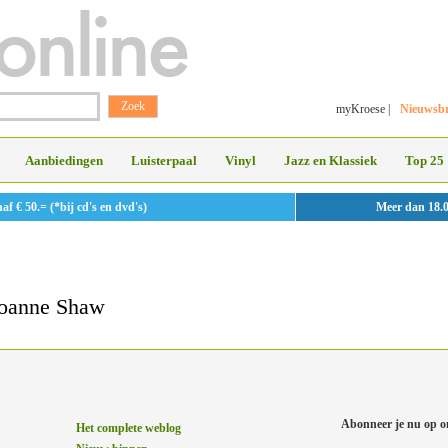
myKroese
|
Nieuwsbr
Aanbiedingen
Luisterpaal
Vinyl
Jazz en Klassiek
Top 25
 € 50.= (*bij cd's en dvd's)
Meer dan 18.
Joanne Shaw
Abonneer je nu op o
Het complete weblog