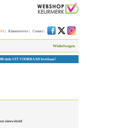
ief
|
Klantenservice
|
Contact
|
Winkelwagen
000 titels UIT VOORRAAD leverbaar!
nze nieuwsbrief