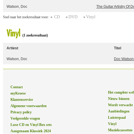
Watson, Doc
The Guitar Artistry Of 
CD
DVD
Vinyl
Snel naar het zoekresultaat voor: »
»
»
Vinyl
(1 zoekresultaat)
Artiest
Titel
Watson, Doc
Doc Watson 
Contact
Het complete we
myKroese
Nieuw binnen
Klantenservice
Wordt verwacht
Algemene voorwaarden
Aanbiedingen
Privacy policy
Luisterpaal
Veelgestelde vragen
Vinyl
Luxe CD en Vinyl Box sets
Muziekcassettes
Aangenaam Klassiek 2024