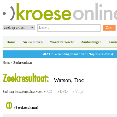
Home
Nieuw binnen
Wordt verwacht
Aanbiedingen
Luist
GRATIS Verzending vanaf € 50.= (*bij cd's en dvd's)
Home
»
Zoekresultaat
Zoekresultaat:
Watson, Doc
CD
DVD
Vinyl
Snel naar het zoekresultaat voor: »
»
»
CD
(8 zoekresultaten)