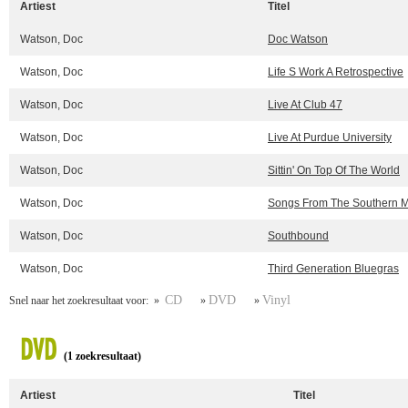
Artiest
Titel
Watson, Doc
Doc Watson
Watson, Doc
Life S Work A Retrospective
Watson, Doc
Live At Club 47
Watson, Doc
Live At Purdue University
Watson, Doc
Sittin' On Top Of The World
Watson, Doc
Songs From The Southern M
Watson, Doc
Southbound
Watson, Doc
Third Generation Bluegras
CD
DVD
Vinyl
Snel naar het zoekresultaat voor: »
»
»
DVD
(1 zoekresultaat)
Artiest
Titel