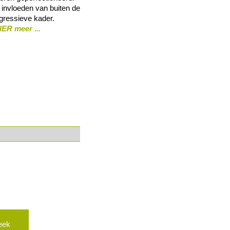
 invloeden van buiten de
gressieve kader.
IER meer ...
eek