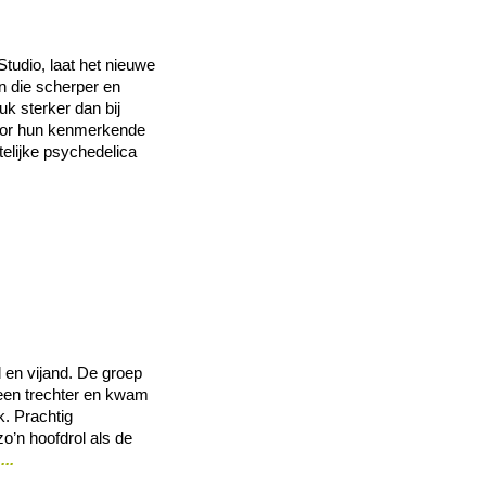
udio, laat het nieuwe
n die scherper en
uk sterker dan bij
oor hun kenmerkende
elijke psychedelica
 en vijand. De groep
 een trechter en kwam
k. Prachtig
o’n hoofdrol als de
..