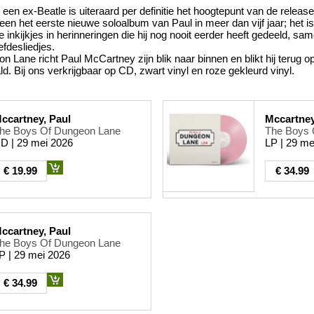
een ex-Beatle is uiteraard per definitie het hoogtepunt van de relea
leen het eerste nieuwe soloalbum van Paul in meer dan vijf jaar; het 
inkijkjes in herinneringen die hij nog nooit eerder heeft gedeeld, sa
efdesliedjes.
 Lane richt Paul McCartney zijn blik naar binnen en blikt hij terug o
d. Bij ons verkrijgbaar op CD, zwart vinyl en roze gekleurd vinyl.
ccartney, Paul
Mccartney
he Boys Of Dungeon Lane
The Boys 
D | 29 mei 2026
LP | 29 me
€ 19.99
€ 34.99
ccartney, Paul
he Boys Of Dungeon Lane
P | 29 mei 2026
€ 34.99