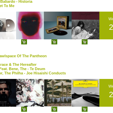
Baliardo - Historia
eet To Me
W
rawlspace Of The Pantheon
Grace & The Hereafter
Feat. Bene, The - Te Deum
lor, The Philha - Joe Hisaishi Conducts
W