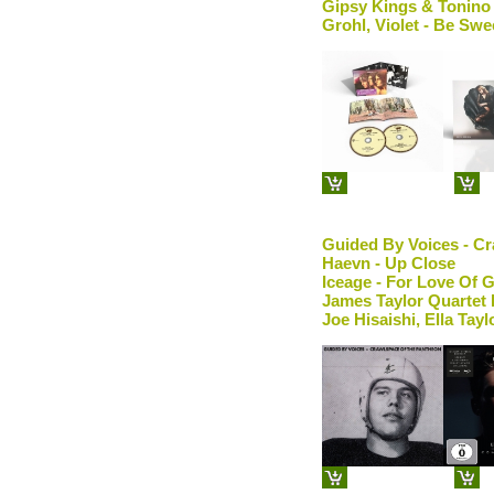
Gipsy Kings & Tonino 
Grohl, Violet - Be Sw
Guided By Voices - C
Haevn - Up Close
Iceage - For Love Of 
James Taylor Quartet 
Joe Hisaishi, Ella Tay