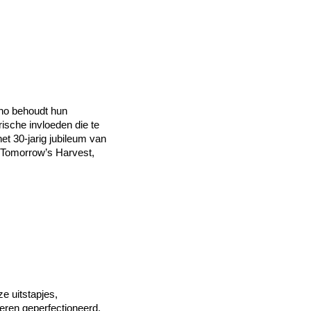
erno behoudt hun
sche invloeden die te
et 30-jarig jubileum van
 Tomorrow’s Harvest,
ze uitstapjes,
eren geperfectioneerd.