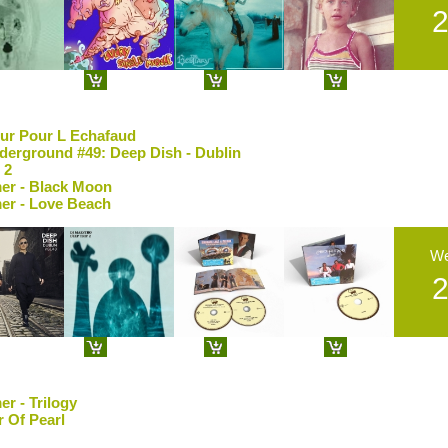
eur Pour L Echafaud
derground #49: Deep Dish - Dublin
 2
er - Black Moon
er - Love Beach
W
r - Trilogy
r Of Pearl