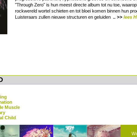
"Through Zero" is hun meest directe album tot nu toe, waarop
rockwereld wortel schieten en tot bloei komen binnen hun pro
Luisteraars zullen nieuwe structuren en geluiden
.. >>
lees H
D
hing
mation
le Muscle
ary
al Child
W