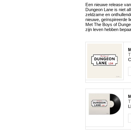
Een nieuwe release van 
Dungeon Lane is niet al
zeldzame en onthullende 
nieuwe, geïnspireerde li
Met The Boys of Dungeon
zijn leven hebben bepaal
M
T
C
M
T
L