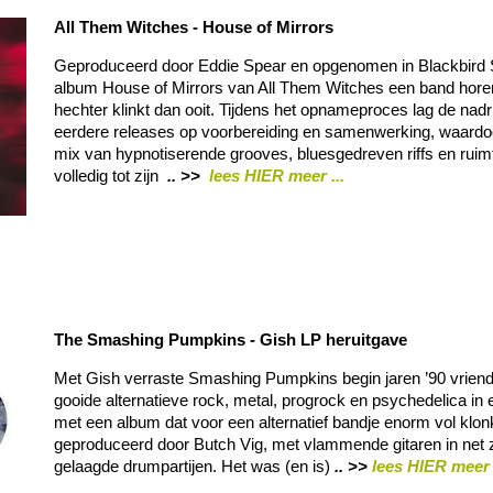
All Them Witches - House of Mirrors
Geproduceerd door Eddie Spear en opgenomen in Blackbird St
album House of Mirrors van All Them Witches een band hore
hechter klinkt dan ooit. Tijdens het opnameproces lag de nadr
eerdere releases op voorbereiding en samenwerking, waard
mix van hypnotiserende grooves, bluesgedreven riffs en ruimt
volledig tot zijn
.. >>
lees HIER meer ...
The Smashing Pumpkins - Gish LP heruitgave
Met Gish verraste Smashing Pumpkins begin jaren ’90 vriend
gooide alternatieve rock, metal, progrock en psychedelica in
met een album dat voor een alternatief bandje enorm vol klon
geproduceerd door Butch Vig, met vlammende gitaren in net z
gelaagde drumpartijen. Het was (en is)
.. >>
lees HIER meer .