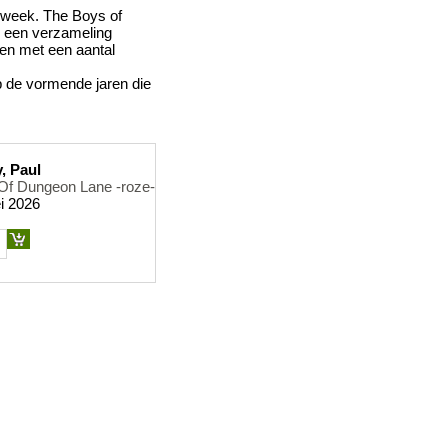
seweek. The Boys of
is een verzameling
men met een aantal
p de vormende jaren die
, Paul
Of Dungeon Lane -roze-
i 2026