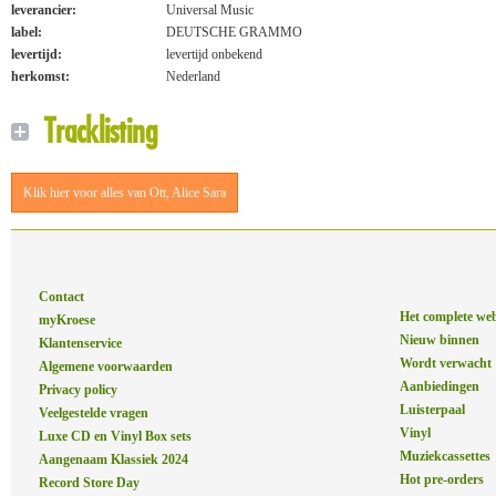
leverancier:
Universal Music
label:
DEUTSCHE GRAMMO
levertijd:
levertijd onbekend
herkomst:
Nederland
Tracklisting
Klik hier voor alles van Ott, Alice Sara
Contact
Het complete we
myKroese
Nieuw binnen
Klantenservice
Wordt verwacht
Algemene voorwaarden
Aanbiedingen
Privacy policy
Luisterpaal
Veelgestelde vragen
Vinyl
Luxe CD en Vinyl Box sets
Muziekcassettes
Aangenaam Klassiek 2024
Hot pre-orders
Record Store Day