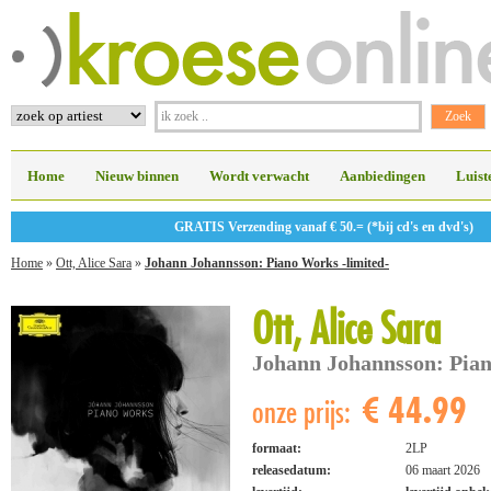
Home
Nieuw binnen
Wordt verwacht
Aanbiedingen
Luist
GRATIS Verzending vanaf € 50.= (*bij cd's en dvd's)
Home
»
Ott, Alice Sara
»
Johann Johannsson: Piano Works -limited-
Ott, Alice Sara
Johann Johannsson: Pian
€ 44.99
onze prijs:
formaat:
2LP
releasedatum:
06 maart 2026