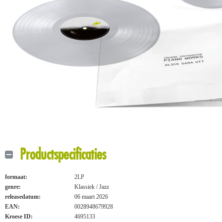
Productspecificaties
formaat:
2LP
genre:
Klassiek / Jazz
releasedatum:
06 maart 2026
EAN:
0028948679928
Kroese ID:
4695133