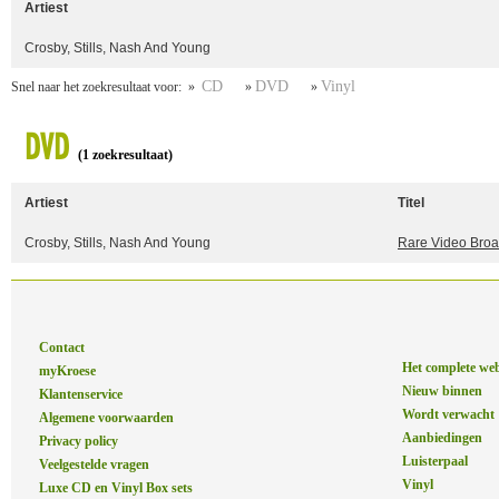
Artiest
Crosby, Stills, Nash And Young
CD
DVD
Vinyl
Snel naar het zoekresultaat voor: »
»
»
DVD
(1 zoekresultaat)
Artiest
Titel
Crosby, Stills, Nash And Young
Rare Video Broa
Contact
Het complete we
myKroese
Nieuw binnen
Klantenservice
Wordt verwacht
Algemene voorwaarden
Aanbiedingen
Privacy policy
Luisterpaal
Veelgestelde vragen
Vinyl
Luxe CD en Vinyl Box sets