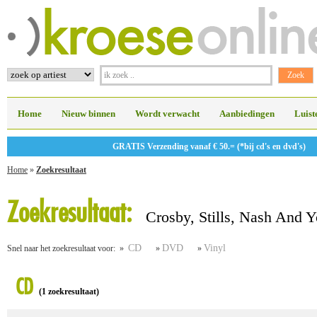
Home
Nieuw binnen
Wordt verwacht
Aanbiedingen
Luist
GRATIS Verzending vanaf € 50.= (*bij cd's en dvd's)
Home
»
Zoekresultaat
Zoekresultaat:
Crosby, Stills, Nash And 
CD
DVD
Vinyl
Snel naar het zoekresultaat voor: »
»
»
CD
(1 zoekresultaat)