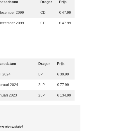
easedatum
Drager
Prijs
december 2099
CD
€ 47.99
december 2099
CD
€ 47.99
asedatum
Drager
Prijs
li 2024
LP
€ 39.99
ebruari 2024
2LP
€ 77.99
anuari 2023
2LP
€ 134.99
nze nieuwsbrief