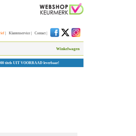
ief
|
Klantenservice
|
Contact
|
Winkelwagen
000 titels UIT VOORRAAD leverbaar!