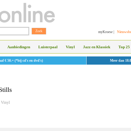
myKroese
|
Nieuwsbr
Aanbiedingen
Luisterpaal
Vinyl
Jazz en Klassiek
Top 25
 € 50.= (*bij cd's en dvd's)
Meer dan 18.
tills
Vinyl
»