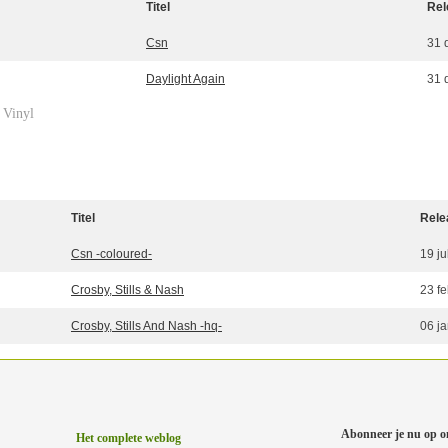
Titel
Rel
Csn
31 
Daylight Again
31 
Vinyl
»
Titel
Rele
Csn -coloured-
19 ju
Crosby, Stills & Nash
23 f
Crosby, Stills And Nash -hq-
06 j
Abonneer je nu op o
Het complete weblog