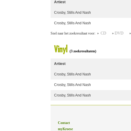
Artiest
Crosby, Stills And Nash
Crosby, Stills And Nash
CD
DVD
Snel naar het zoekresultaat voor: »
»
Vinyl
(3 zoekresultaten)
Artiest
Crosby, Stills And Nash
Crosby, Stills And Nash
Crosby, Stills And Nash
Contact
myKroese