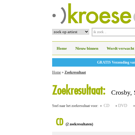
Home
Nieuw binnen
Wordt verwacht
GRATIS Verzending vanaf
Home
»
Zoekresultaat
Zoekresultaat:
Crosby, S
CD
DVD
Snel naar het zoekresultaat voor: »
»
CD
(2 zoekresultaten)