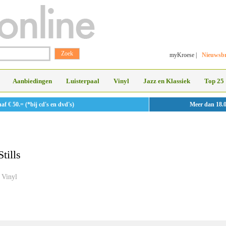
myKroese
|
Nieuwsbr
Aanbiedingen
Luisterpaal
Vinyl
Jazz en Klassiek
Top 25
 € 50.= (*bij cd's en dvd's)
Meer dan 18.
tills
Vinyl
»