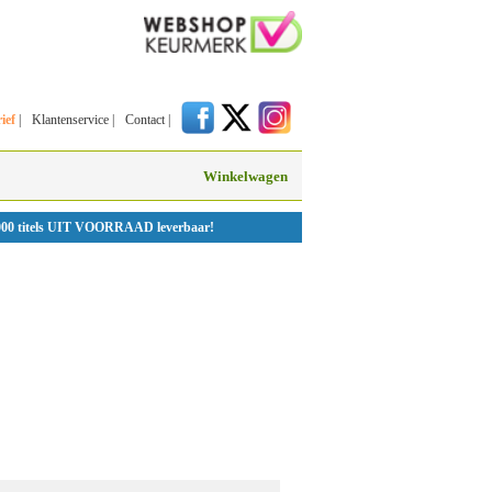
ief
|
Klantenservice
|
Contact
|
Winkelwagen
000 titels UIT VOORRAAD leverbaar!