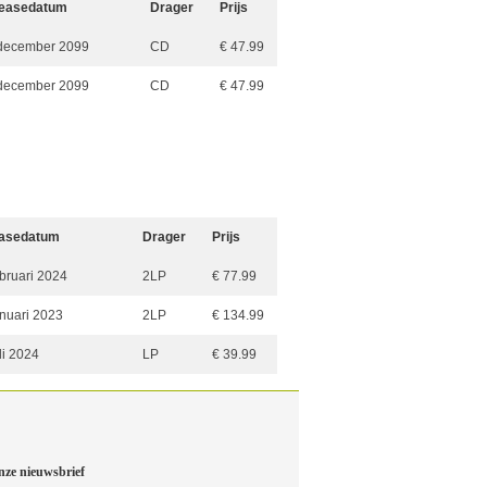
easedatum
Drager
Prijs
december 2099
CD
€ 47.99
december 2099
CD
€ 47.99
asedatum
Drager
Prijs
ebruari 2024
2LP
€ 77.99
anuari 2023
2LP
€ 134.99
li 2024
LP
€ 39.99
nze nieuwsbrief