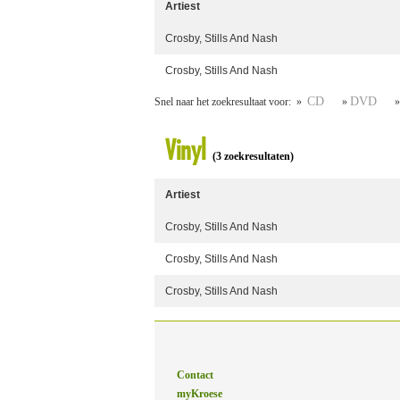
Artiest
Crosby, Stills And Nash
Crosby, Stills And Nash
CD
DVD
Snel naar het zoekresultaat voor: »
»
Vinyl
(3 zoekresultaten)
Artiest
Crosby, Stills And Nash
Crosby, Stills And Nash
Crosby, Stills And Nash
Contact
myKroese