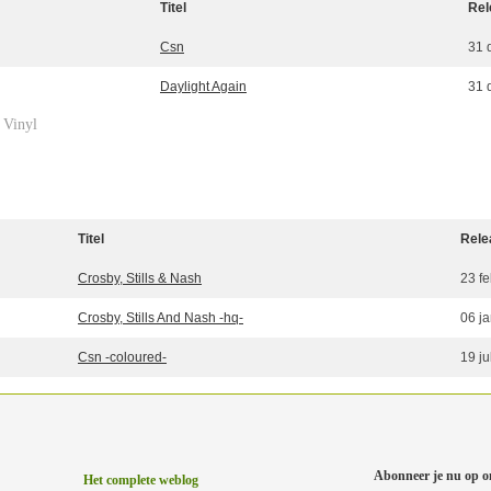
Titel
Rel
Csn
31 
Daylight Again
31 
Vinyl
»
Titel
Rele
Crosby, Stills & Nash
23 f
Crosby, Stills And Nash -hq-
06 j
Csn -coloured-
19 ju
Abonneer je nu op o
Het complete weblog