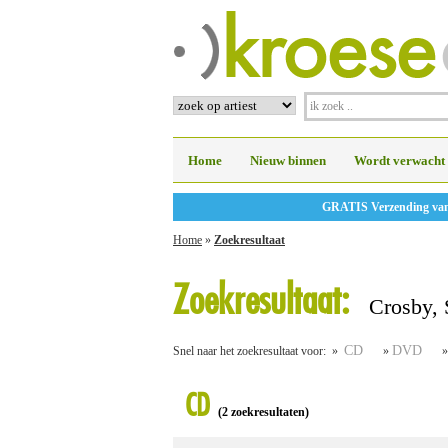
Home
Nieuw binnen
Wordt verwacht
GRATIS Verzending vanaf
Home
»
Zoekresultaat
Zoekresultaat:
Crosby, S
CD
DVD
Snel naar het zoekresultaat voor: »
»
CD
(2 zoekresultaten)