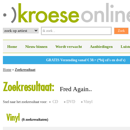
Home
Nieuw binnen
Wordt verwacht
Aanbiedingen
Luist
GRATIS Verzending vanaf € 50.= (*bij cd's en dvd's)
Home
»
Zoekresultaat
Zoekresultaat:
Fred Again..
CD
DVD
Vinyl
Snel naar het zoekresultaat voor: »
»
»
Vinyl
(6 zoekresultaten)