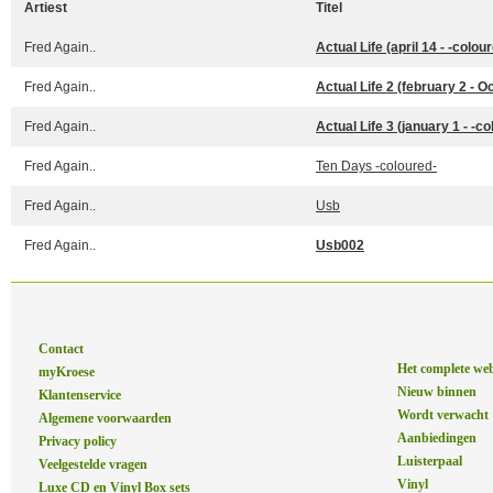
Artiest
Titel
Fred Again..
Actual Life (april 14 - -colou
Fred Again..
Actual Life 2 (february 2 - 
Fred Again..
Actual Life 3 (january 1 - -c
Fred Again..
Ten Days -coloured-
Fred Again..
Usb
Fred Again..
Usb002
Contact
Het complete we
myKroese
Nieuw binnen
Klantenservice
Wordt verwacht
Algemene voorwaarden
Aanbiedingen
Privacy policy
Luisterpaal
Veelgestelde vragen
Vinyl
Luxe CD en Vinyl Box sets